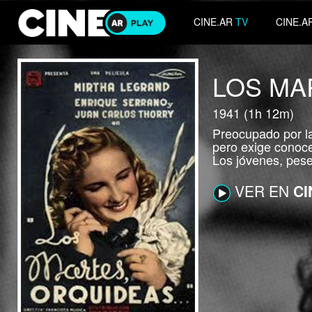
CINE.AR
TV
CINE.A
LOS MA
1941 (1h 12m)
Preocupado por la
pero exige conoce
Los jóvenes, pes
VER EN
CI