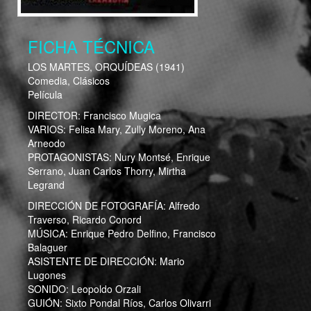
FICHA TÉCNICA
LOS MARTES, ORQUÍDEAS
(1941)
Comedia, Clásicos
Película
DIRECTOR:
Francisco Mugica
VARIOS:
Felisa Mary, Zully Moreno, Ana
Arneodo
PROTAGONISTAS:
Nury Montsé, Enrique
Serrano, Juan Carlos Thorry, Mirtha
Legrand
DIRECCIÓN DE FOTOGRAFÍA:
Alfredo
Traverso, Ricardo Conord
MÚSICA:
Enrique Pedro Delfino, Francisco
Balaguer
ASISTENTE DE DIRECCIÓN:
Mario
Lugones
SONIDO:
Leopoldo Orzali
GUIÓN:
Sixto Pondal Ríos, Carlos Olivarri