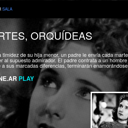
R
SALA
RTES, ORQUÍDEAS
 timidez de su hija menor, un padre le envía cada marte
r al supuesto admirador. El padre contrata a un hombre
e a sus marcadas diferencias, terminarán enamorándose
NE.AR
PLAY