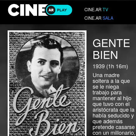
CINE.AR
TV
CINE.AR
SALA
GENTE
BIEN
1939 (1h 16m)
Una madre
soltera a la que
se le niega
trabajo para
mantener al hijo
que tuvo con el
aristócrata que la
había seducido y
que además
pretende casarse
con un millonario,