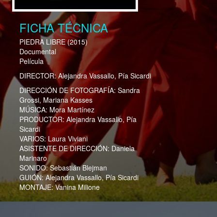
FICHA TÉCNICA
PIEDRA LIBRE
(2015)
Documental
Película
DIRECTOR:
Alejandra Vassallo, Pía Sicardi
DIRECCIÓN DE FOTOGRAFÍA:
Sandra
Grossi, Mariana Kasses
MÚSICA:
Mora Martínez
PRODUCTOR:
Alejandra Vassallo, Pía
Sicardi
VARIOS:
Laura Viviani
ASISTENTE DE DIRECCIÓN:
Daniela
Marinaro
SONIDO:
Sebastián Blejman
GUIÓN:
Alejandra Vassallo, Pía Sicardi
MONTAJE:
Vanina Milione