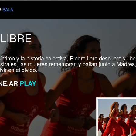
R
SALA
 LIBRE
íntimo y la historia colectiva, Piedra libre descubre y l
trales, las mujeres rememoran y bailan junto a Madres, 
vir en el olvido.
NE.AR
PLAY