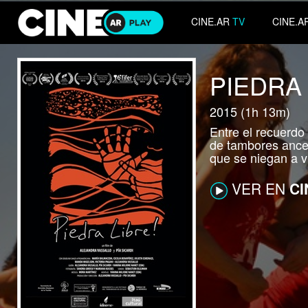
CINE.AR
TV
CINE.A
PIEDRA
2015 (1h 13m)
Entre el recuerdo 
de tambores ances
que se niegan a vi
VER EN
CI