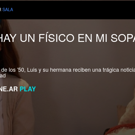
R
SALA
AY UN FÍSICO EN MI SOP
e los '50, Luis y su hermana reciben una trágica noticia
dad
NE.AR
PLAY