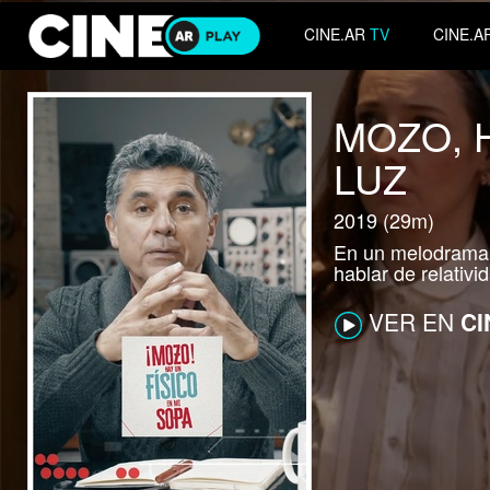
CINE.AR
TV
CINE.A
MOZO, H
LUZ
2019 (29m)
En un melodrama d
hablar de relativi
VER EN
CI