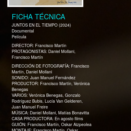
FICHA TÉCNICA
JUNTOS EN EL TIEMPO
(2024)
Documental
Película
DIRECTOR:
Francisco Martín
PROTAGONISTAS:
Daniel Mollani,
Francisco Martín
DIRECCIÓN DE FOTOGRAFÍA:
Francisco
Martín, Daniel Mollani
SONIDO:
Juan Manuel Fernández
PRODUCTOR:
Francisco Martín, Verónica
Benegas
VARIOS:
Verónica Benegas, Gonzalo
Rodríguez Bubis, Lucía Van Gelderen,
Juan Manuel Freire
MÚSICA:
Daniel Mollani, Matías Bonavitta
CASA PRODUCTORA:
En agosto films
GUIÓN:
Francisco Martín, Oskar Aizpeolea
MONTAJE:
Francisco Martín, Oskar